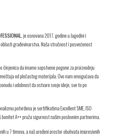
OFESSIONAL
, je osnovana 2017. godine u Jagodini i
 oblasti građevinarstva. Naša stručnost i posvećenost
 je činjenica da imamo sopstvene pogone za proizvodnju
u nameštaja od pločastog materijala. Ovo nam omogućava da
onudu i udobnost da ostvare svoje ideje, sve to po
onalizmu potvrđena je sertifikatima Excellent SME, ISO
š bonitet A++ pruža sigurnost našim poslovnim partnerima.
nih u 7 timova, a naš uređeni prostor obuhvata impresivnih