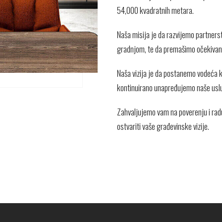
54,000 kvadratnih metara.
Naša misija je da razvijemo partnerst
gradnjom, te da premašimo očekivan
Naša vizija je da postanemo vodeća k
kontinuirano unapređujemo naše uslug
Zahvaljujemo vam na poverenju i ra
ostvariti vaše građevinske vizije.