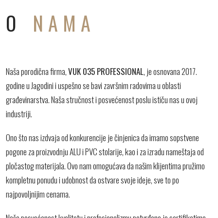
O
NAMA
Naša porodična firma,
VUK 035 PROFESSIONAL
, je osnovana 2017.
godine u Jagodini i uspešno se bavi završnim radovima u oblasti
građevinarstva. Naša stručnost i posvećenost poslu ističu nas u ovoj
industriji.
Ono što nas izdvaja od konkurencije je činjenica da imamo sopstvene
pogone za proizvodnju ALU i PVC stolarije, kao i za izradu nameštaja od
pločastog materijala. Ovo nam omogućava da našim klijentima pružimo
kompletnu ponudu i udobnost da ostvare svoje ideje, sve to po
najpovoljnijim cenama.
Naša posvećenost kvalitetu i profesionalizmu potvrđena je sertifikatima