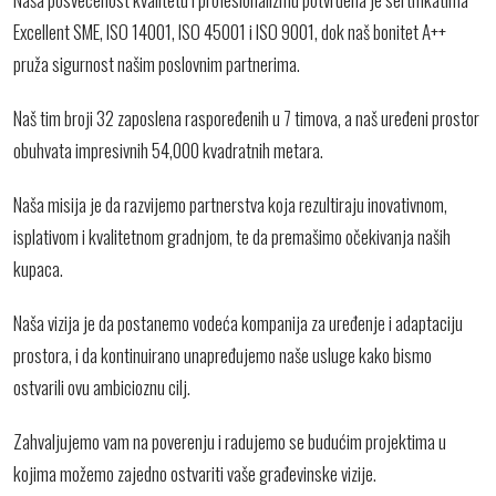
Excellent SME, ISO 14001, ISO 45001 i ISO 9001, dok naš bonitet A++
pruža sigurnost našim poslovnim partnerima.
Naš tim broji 32 zaposlena raspoređenih u 7 timova, a naš uređeni prostor
obuhvata impresivnih 54,000 kvadratnih metara.
Naša misija je da razvijemo partnerstva koja rezultiraju inovativnom,
isplativom i kvalitetnom gradnjom, te da premašimo očekivanja naših
kupaca.
Naša vizija je da postanemo vodeća kompanija za uređenje i adaptaciju
prostora, i da kontinuirano unapređujemo naše usluge kako bismo
ostvarili ovu ambicioznu cilj.
Zahvaljujemo vam na poverenju i radujemo se budućim projektima u
kojima možemo zajedno ostvariti vaše građevinske vizije.