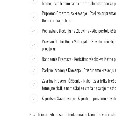
bismo utvrdili obim rada i materijale potrebne za p
Priprema Prostora za krečenje - Pažljivo pripremam
fleka i prskanja boje.
Popravka Oštećenja na Zidovima - Ako postoje ošteć
Pravilan Odabir Boja i Materijala - Savetujemo klij
prostora.
Nanosenje Premaza - Koristimo visokokvalitetne pre
Pažljivo Izvođenje Krečenja - Pristupamo krečenju
Završna Provera i Čišćenje - Nakon završetka kreče
temeljno čisti, a nameštaj se vraća na svoje mesto
Klijentsko Savetovanje - Klijentima pružamo savet
Naš cilj je pružiti ne samo funkcionalno krečenje već i est