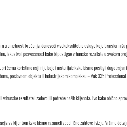
a u umetnosti krečenja, donoseći visokokvalitetne usluge koje transformišu p
inu, iskustvo i posvećenost kako bi postigao vrhunske rezultate u svakom pro
n, pri čemu koristimo najfinije boje i materijale kako bismo postigli dugotrajan 
 o domu, poslovnom objektu ili industrijskom kompleksu – Vuk 035 Professional
li vrhunske rezultate i zadovoljili potrebe naših klijenata. Evo kako obično sp
tacija sa klijentom kako bismo razumeli specifične zahteve i viziju. Vršimo deta