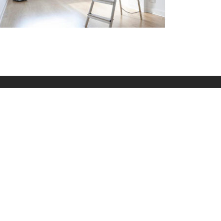
RESA
 035 PROFESSIONAL DOO
lja Aleksandra 43, Trnava, Jagodina
Sajt izradio
AM Design - Izrada sajtova