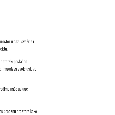
rostor u oazu svežine i
jektu.
i estetski privlačan
 prilagođava svoje usluge
rovodimo naše usluge
ljnu procenu prostora kako