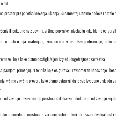
rojekt.
o prostor pre početka krečenja, uklanjajući nameštaj i štitimo podove i ostale 
enja ili pukotine na zidovima, vršimo popravke i nivelaciju kako bismo osigurali
ente u odabiru boja i materijala, uzimajući u obzir estetske preferencije, funkcio
maze i boje kako bismo postigli željeni izgled i dugotrajnost završetka.
 sa pažnjom, primenjujući tehnike koje osiguravaju ravnomeran nanos boje i bes
nja, vršimo završnu proveru kako bismo osigurali da je sve izvedeno u skladu s
.
e o održavanju novokrečenog prostora i bilo kakvom dodatnom održavanju koje bi
etsko unapređenje prostora, stvarajući ambijent koji odražava individualnost i s