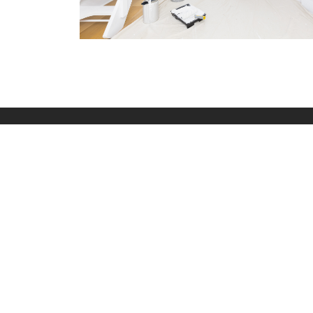
TELEFON
+381 61 4730347
+381 66 416721
© 2026 VUK 035 PROFESSIONAL DOO. All rights reserved.