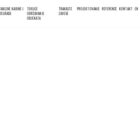
TAKLENE KABINE I
TEKUĆE
TRAKASTE
PROJEKTOVANJE
REFERENCE
KONTAKT
EN
REGRADE
ODRŽAVANJE
ZAVESE
OBJEKATA