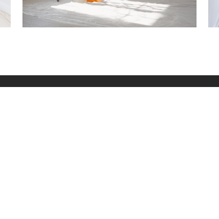
EMAIL ADRESA
AD
office@vukprofessional.com
VUK
Kra