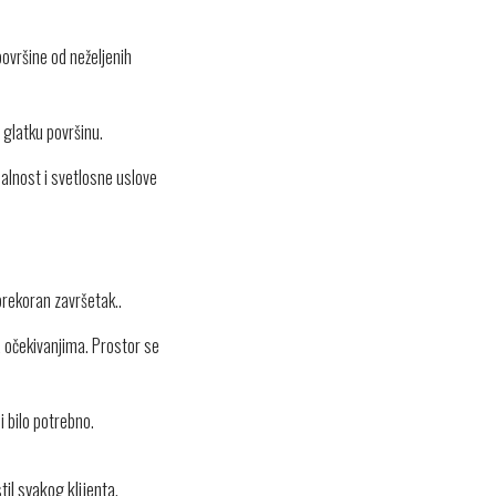
površine od neželjenih
 glatku površinu.
nalnost i svetlosne uslove
prekoran završetak..
a očekivanjima. Prostor se
 bilo potrebno.
til svakog klijenta.