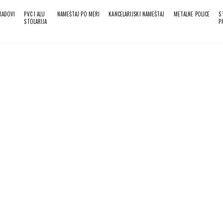
 RADOVI
PVC I ALU
NAMEŠTAJ PO MERI
KANCELARIJSKI NAMEŠTAJ
METALNE POLICE
S
STOLARIJA
P