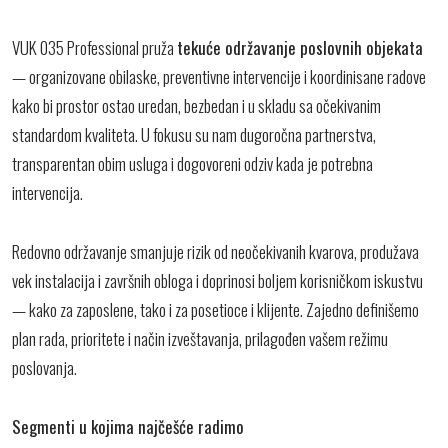
VUK 035 Professional pruža
tekuće održavanje poslovnih objekata
— organizovane obilaske, preventivne intervencije i koordinisane radove
kako bi prostor ostao uredan, bezbedan i u skladu sa očekivanim
standardom kvaliteta. U fokusu su nam dugoročna partnerstva,
transparentan obim usluga i dogovoreni odziv kada je potrebna
intervencija.
Redovno održavanje smanjuje rizik od neočekivanih kvarova, produžava
vek instalacija i završnih obloga i doprinosi boljem korisničkom iskustvu
— kako za zaposlene, tako i za posetioce i klijente. Zajedno definišemo
plan rada, prioritete i način izveštavanja, prilagođen vašem režimu
poslovanja.
Segmenti u kojima najčešće radimo