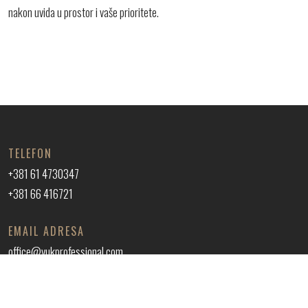
nakon uvida u prostor i vaše prioritete.
TELEFON
+381 61 4730347
+381 66 416721
EMAIL ADRESA
office@vukprofessional.com
ADRESA