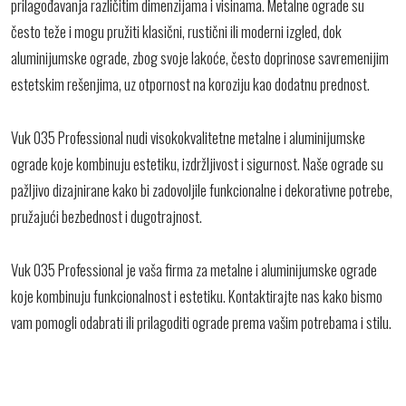
prilagođavanja različitim dimenzijama i visinama. Metalne ograde su
često teže i mogu pružiti klasični, rustični ili moderni izgled, dok
aluminijumske ograde, zbog svoje lakoće, često doprinose savremenijim
estetskim rešenjima, uz otpornost na koroziju kao dodatnu prednost.
Vuk 035 Professional nudi visokokvalitetne metalne i aluminijumske
ograde koje kombinuju estetiku, izdržljivost i sigurnost. Naše ograde su
pažljivo dizajnirane kako bi zadovoljile funkcionalne i dekorativne potrebe,
pružajući bezbednost i dugotrajnost.
Vuk 035 Professional je vaša firma za metalne i aluminijumske ograde
koje kombinuju funkcionalnost i estetiku. Kontaktirajte nas kako bismo
vam pomogli odabrati ili prilagoditi ograde prema vašim potrebama i stilu.