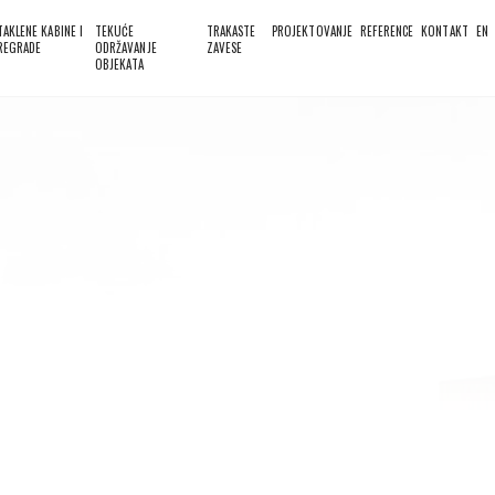
TAKLENE KABINE I
TEKUĆE
TRAKASTE
PROJEKTOVANJE
REFERENCE
KONTAKT
EN
REGRADE
ODRŽAVANJE
ZAVESE
OBJEKATA